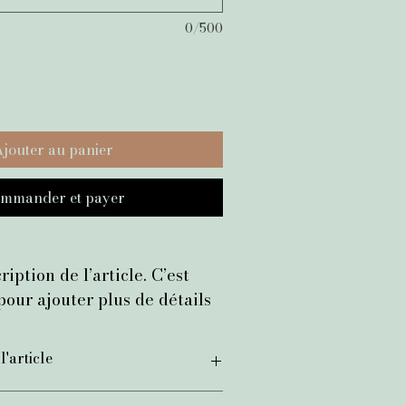
0/500
jouter au panier
mmander et payer
ription de l’article. C’est 
 pour ajouter plus de détails 
, tels que la taille, la 
seils d’entretien et les 
l'article
 nettoyage.
al pour ajouter des informations sur 