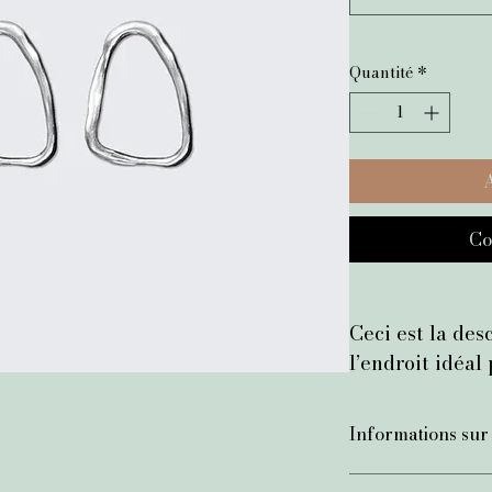
Quantité
*
A
Co
Ceci est la desc
l’endroit idéal
sur votre article
matière, les con
Informations sur 
instructions de
C'est l'endroit idé