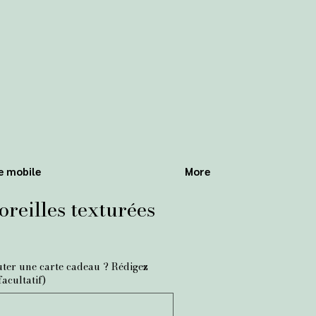
e mobile
More
oreilles texturées
uter une carte cadeau ? Rédigez
facultatif)